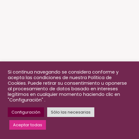
Si continua navegando se considera conforme y
acepta las condiciones de nuestra Política de
Cookies. Puede retirar su consentimiento u oponerse
al procesamiento de datos basado en intereses
legítimos en cualquier momento haciendo clic en
"Configuración" .
Configuración
Sólo las necesarias
© 2026 Fiftee
Aviso Legal
Política de privacidad
Condiciones de venta
Aceptar todas